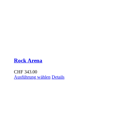
Rock Arena
CHF
343.00
Dieses
Ausführung wählen
Details
Produkt
weist
mehrere
Varianten
auf.
Die
Optionen
können
auf
der