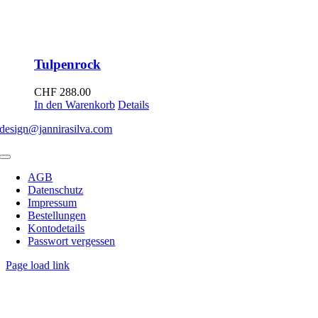
Tulpenrock
CHF
288.00
In den Warenkorb
Details
design@jannirasilva.com
Toggle
Navigation
AGB
Datenschutz
Impressum
Bestellungen
Kontodetails
Passwort vergessen
Page load link
Nach
oben