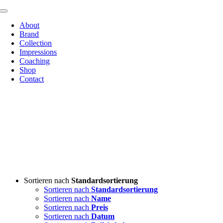
Zum
Toggle
Inhalt
Navigation
About
springen
Brand
Collection
Impressions
Coaching
Shop
Contact
Sortieren nach
Standardsortierung
Sortieren nach
Standardsortierung
Sortieren nach
Name
Sortieren nach
Preis
Sortieren nach
Datum