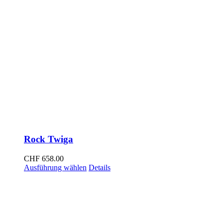
Rock Twiga
CHF
658.00
Dieses
Ausführung wählen
Details
Produkt
weist
mehrere
Varianten
auf.
Die