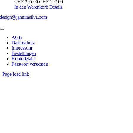
Ursprünglicher
Aktueller
CHF
395.00
CHF
197.00
Preis
Preis
In den Warenkorb
Details
war:
ist:
design@jannirasilva.com
CHF 395.00
CHF 197.00.
Toggle
Navigation
AGB
Datenschutz
Impressum
Bestellungen
Kontodetails
Passwort vergessen
Page load link
Nach
oben