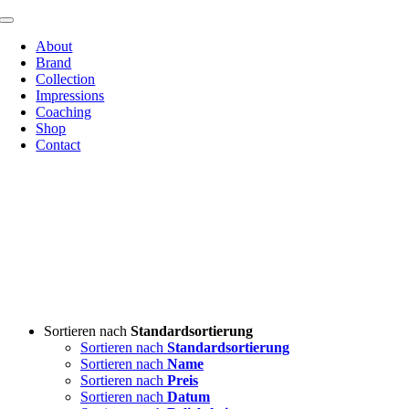
Zum
Toggle
Inhalt
Navigation
About
springen
Brand
Collection
Impressions
Coaching
Shop
Contact
Sortieren nach
Standardsortierung
Sortieren nach
Standardsortierung
Sortieren nach
Name
Sortieren nach
Preis
Sortieren nach
Datum