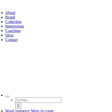
Zum
oggle
Inhalt
avigation
About
springen
Brand
Collection
Impressions
Coaching
Shop
Contact
oggle
avigation
Suche
nach:
WooCommerce Mein Account