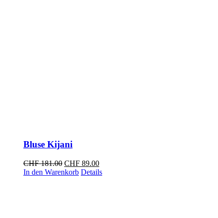
Bluse Kijani
Ursprünglicher
Aktueller
CHF
181.00
CHF
89.00
Preis
Preis
In den Warenkorb
Details
war:
ist:
CHF 181.00
CHF 89.00.